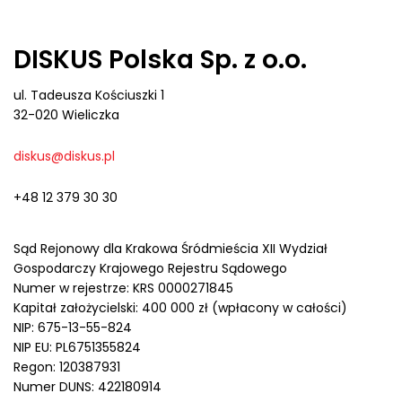
DISKUS Polska Sp. z o.o.
ul. Tadeusza Kościuszki 1
32-020 Wieliczka
diskus@diskus.pl
+48 12 379 30 30
Sąd Rejonowy dla Krakowa Śródmieścia XII Wydział
Gospodarczy Krajowego Rejestru Sądowego
Numer w rejestrze: KRS 0000271845
Kapitał założycielski: 400 000 zł (wpłacony w całości)
NIP: 675-13-55-824
NIP EU: PL6751355824
Regon: 120387931
Numer DUNS: 422180914