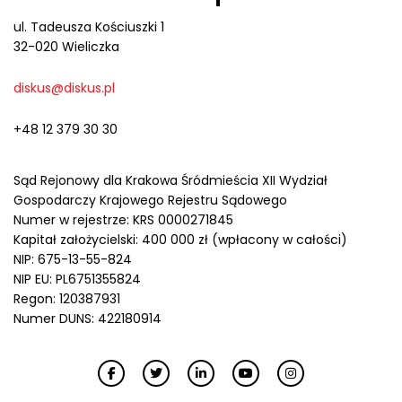
ul. Tadeusza Kościuszki 1
32-020 Wieliczka
diskus@diskus.pl
+48 12 379 30 30
Sąd Rejonowy dla Krakowa Śródmieścia XII Wydział
Gospodarczy Krajowego Rejestru Sądowego
Numer w rejestrze: KRS 0000271845
Kapitał założycielski: 400 000 zł (wpłacony w całości)
NIP: 675-13-55-824
NIP EU: PL6751355824
Regon: 120387931
Numer DUNS: 422180914