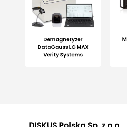
M
Demagnetyzer
DataGauss LG MAX
Verity Systems
DISKUS Polska Sp. z o.o.