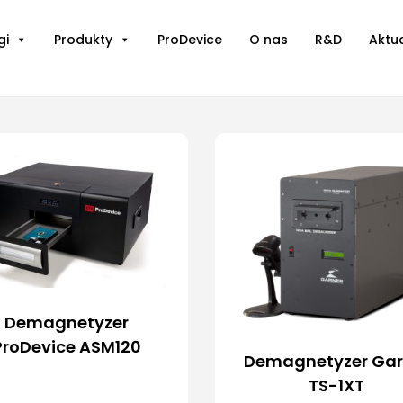
gi
Produkty
ProDevice
O nas
R&D
Aktu
Demagnetyzer
ProDevice ASM120
Demagnetyzer Gar
TS-1XT