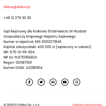
diskus@diskus.pl
+48 12 379 30 30
Sąd Rejonowy dla Krakowa Śródmieścia XII Wydział
Gospodarczy Krajowego Rejestru Sądowego
Numer w rejestrze: KRS 0000271845
Kapitał założycielski: 400 000 zł (wpłacony w całości)
NIP: 675-13-55-824
NIP EU: PL6751355824
Regon: 120387931
Numer DUNS: 422180914
© DISKUS Polska Sp. z o.o.
polityka prywatności