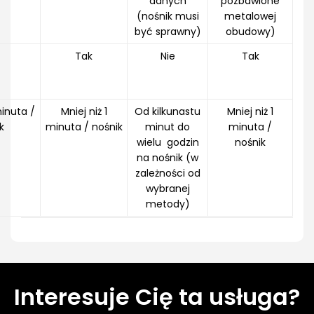
danych
pozbawione
(nośnik musi
metalowej
być sprawny)
obudowy)
Tak
Nie
Tak
minuta /
Mniej niż 1
Od kilkunastu
Mniej niż 1
k
minuta / nośnik
minut do
minuta /
wielu godzin
nośnik
na nośnik (w
zależności od
wybranej
metody)
Interesuje Cię ta usługa?