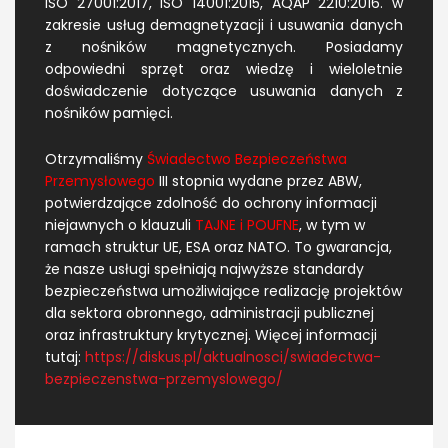
ISO 27001:2017, ISO 14001:2015, AQAP 2210:2016. w
zakresie usług demagnetyzacji i usuwania danych
z nośników magnetycznych. Posiadamy
odpowiedni sprzęt oraz wiedzę i wieloletnie
doświadczenie dotyczące usuwania danych z
nośników pamięci.
Otrzymaliśmy
Świadectwo Bezpieczeństwa
Przemysłowego
III stopnia wydane przez ABW,
potwierdzające zdolność do ochrony informacji
niejawnych o klauzuli
TAJNE i POUFNE
, w tym w
ramach struktur UE, ESA oraz NATO. To gwarancja,
że nasze usługi spełniają najwyższe standardy
bezpieczeństwa umożliwiające realizację projektów
dla sektora obronnego, administracji publicznej
oraz infrastruktury krytycznej. Więcej informacji
tutaj:
https://diskus.pl/aktualnosci/swiadectwa-
bezpieczenstwa-przemyslowego/