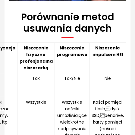
Porównanie metod
usuwania danych
yzacja
Niszczenie
Niszczenie
Niszczenie
fizyczne
programowe
impulsem HEI
profesjonalna
niszczarką
Tak
Tak/Nie
Nie
ki
Wszystkie
Wszystkie
Kości pamięci
czne:
nośniki
flash, dyski
śmy,
umożliwiające
SSD, pendrive,
 itp.
wielokrotne
karty pamięci
nadpisywanie
(nośniki