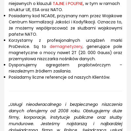
niejawnych o klauzuli
TAJNE i POUFNE
, w tym w ramach
struktur UE, ESA oraz NATO.
Posiadamy kod NCAGE, przyznany nam przez Wojskowe
Centrum Normalizacji Jakości i Kodyfikacji. Oznacza to,
że możemy współpracować ze służbami wojskowymi
państw NATO.
Korzystamy z profesjonalnych urządzeń marki
ProDevice. Są to
demagnetyzery
, generujące pole
magnetyczne o mocy nawet 2T (20. 000 Gauss) oraz
przemysłowa niszczarka nośników danych.
Dysponujemy agregatem prądotwórczym –
niezależnym źródłem zasilania.
Posiadamy liczne referencje od naszych Klientów.
„Usługi nieodwracalnego i bezpiecznego niszczenia
danych oferujemy od 2008 roku. Obsługujemy duże
firmy, korporacje, instytucje publiczne oraz służby
mundurowe. Jesteśmy najstarszą i najbardziej
doświadczoną firmą w Polsce, świadczącą usługi