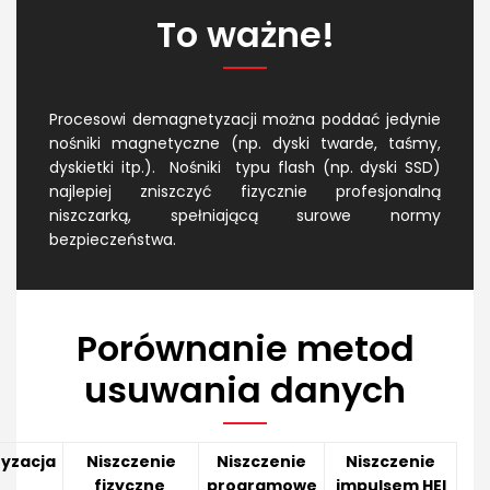
To ważne!
Procesowi demagnetyzacji można poddać jedynie
nośniki magnetyczne (np. dyski twarde, taśmy,
dyskietki itp.). Nośniki typu flash (np. dyski SSD)
najlepiej zniszczyć fizycznie profesjonalną
niszczarką, spełniającą surowe normy
bezpieczeństwa.
Porównanie metod
usuwania danych
yzacja
Niszczenie
Niszczenie
Niszczenie
fizyczne
programowe
impulsem HEI