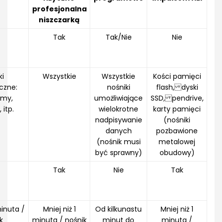
profesjonalna
niszczarką
Tak
Tak/Nie
Nie
ki
Wszystkie
Wszystkie
Kości pamięci
czne:
nośniki
flash, dyski
śmy,
umożliwiające
SSD, pendrive,
 itp.
wielokrotne
karty pamięci
nadpisywanie
(nośniki
danych
pozbawione
(nośnik musi
metalowej
być sprawny)
obudowy)
Tak
Nie
Tak
minuta /
Mniej niż 1
Od kilkunastu
Mniej niż 1
k
minuta / nośnik
minut do
minuta /