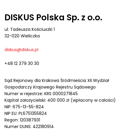
DISKUS Polska Sp. z o.o.
ul. Tadeusza Kościuszki 1
32-020 Wieliczka
diskus@diskus.pl
+48 12 379 30 30
Sąd Rejonowy dla Krakowa Śródmieścia XII Wydział
Gospodarczy Krajowego Rejestru Sądowego
Numer w rejestrze: KRS 0000271845
Kapitał założycielski: 400 000 zł (wpłacony w całości)
NIP: 675-13-55-824
NIP EU: PL6751355824
Regon: 120387931
Numer DUNS: 422180914