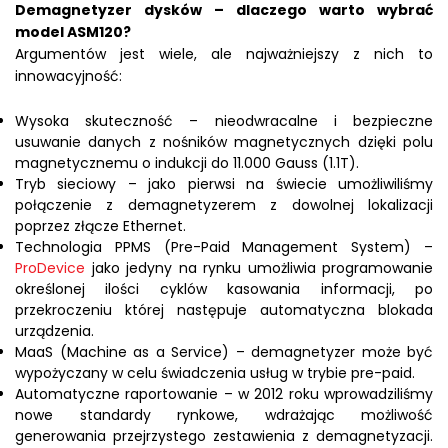
Demagnetyzer dysków – dlaczego warto wybrać
model ASM120?
Argumentów jest wiele, ale najważniejszy z nich to
innowacyjność:
Wysoka skuteczność – nieodwracalne i bezpieczne
usuwanie danych z nośników magnetycznych dzięki polu
magnetycznemu o indukcji do 11.000 Gauss (1.1T).
Tryb sieciowy – jako pierwsi na świecie umożliwiliśmy
połączenie z demagnetyzerem z dowolnej lokalizacji
poprzez złącze Ethernet.
Technologia PPMS (Pre-Paid Management System) –
ProDevice
jako jedyny na rynku umożliwia programowanie
określonej ilości cyklów kasowania informacji, po
przekroczeniu której następuje automatyczna blokada
urządzenia.
MaaS (Machine as a Service) – demagnetyzer może być
wypożyczany w celu świadczenia usług w trybie pre-paid.
Automatyczne raportowanie – w 2012 roku wprowadziliśmy
nowe standardy rynkowe, wdrażając możliwość
generowania przejrzystego zestawienia z demagnetyzacji.