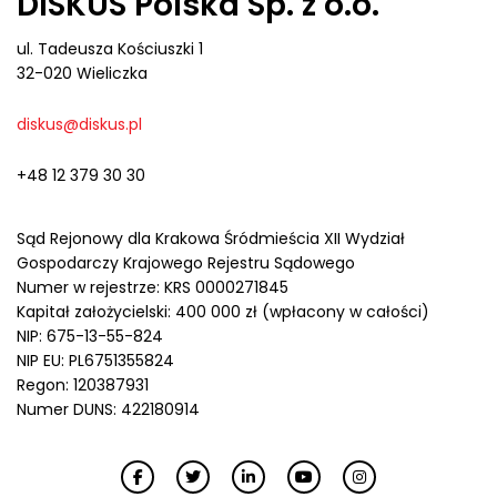
DISKUS Polska Sp. z o.o.
ul. Tadeusza Kościuszki 1
32-020 Wieliczka
diskus@diskus.pl
+48 12 379 30 30
Sąd Rejonowy dla Krakowa Śródmieścia XII Wydział
Gospodarczy Krajowego Rejestru Sądowego
Numer w rejestrze: KRS 0000271845
Kapitał założycielski: 400 000 zł (wpłacony w całości)
NIP: 675-13-55-824
NIP EU: PL6751355824
Regon: 120387931
Numer DUNS: 422180914