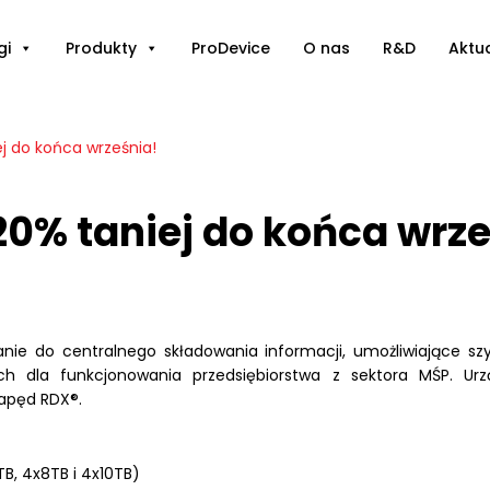
gi
Produkty
ProDevice
O nas
R&D
Aktu
ej do końca września!
 20% taniej do końca wrz
nie do centralnego składowania informacji, umożliwiające szy
ch dla funkcjonowania przedsiębiorstwa z sektora MŚP. Urzą
apęd RDX®.
B, 4x8TB i 4x10TB)