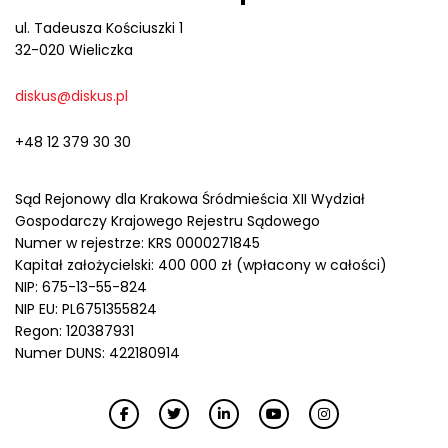
ul. Tadeusza Kościuszki 1
32-020 Wieliczka
diskus@diskus.pl
+48 12 379 30 30
Sąd Rejonowy dla Krakowa Śródmieścia XII Wydział
Gospodarczy Krajowego Rejestru Sądowego
Numer w rejestrze: KRS 0000271845
Kapitał założycielski: 400 000 zł (wpłacony w całości)
NIP: 675-13-55-824
NIP EU: PL6751355824
Regon: 120387931
Numer DUNS: 422180914