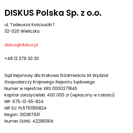
DISKUS Polska Sp. z o.o.
ul. Tadeusza Kościuszki 1
32-020 Wieliczka
diskus@diskus.pl
+48 12 379 30 30
Sąd Rejonowy dla Krakowa Śródmieścia XII Wydział
Gospodarczy Krajowego Rejestru Sądowego
Numer w rejestrze: KRS 0000271845
Kapitał założycielski: 400 000 zł (wpłacony w całości)
NIP: 675-13-55-824
NIP EU: PL6751355824
Regon: 120387931
Numer DUNS: 422180914