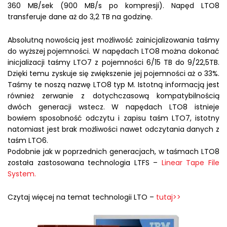
360 MB/sek (900 MB/s po kompresji). Napęd LTO8
transferuje dane aż do 3,2 TB na godzinę.
Absolutną nowością jest możliwość zainicjalizowania taśmy
do wyższej pojemności. W napędach LTO8 można dokonać
inicjalizacji taśmy LTO7 z pojemności 6/15 TB do 9/22,5TB.
Dzięki temu zyskuje się zwiększenie jej pojemności aż o 33%.
Taśmy te noszą nazwę LTO8 typ M. Istotną informacją jest
również zerwanie z dotychczasową kompatybilnością
dwóch generacji wstecz. W napędach LTO8 istnieje
bowiem sposobność odczytu i zapisu taśm LTO7, istotny
natomiast jest brak możliwości nawet odczytania danych z
taśm LTO6.
Podobnie jak w poprzednich generacjach, w taśmach LTO8
została zastosowana technologia LTFS –
Linear Tape File
System.
Czytaj więcej na temat technologii LTO –
tutaj>>