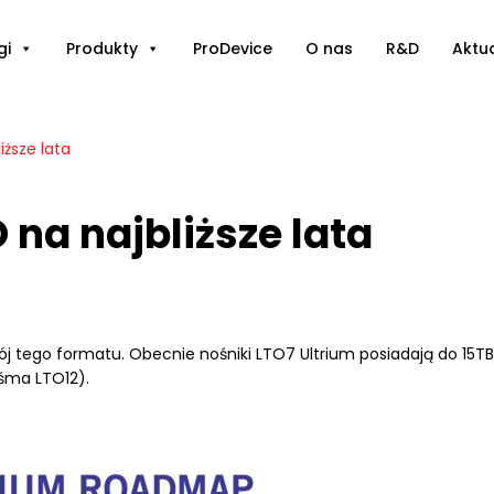
gi
Produkty
ProDevice
O nas
R&D
Aktu
iższe lata
 na najbliższe lata
wój tego formatu. Obecnie nośniki LTO7 Ultrium posiadają do 1
śma LTO12).