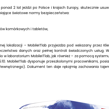
d ponad 2 lat jeździ po Polsce i krajach Europy, skutecznie 
łniające światowe normy bezpieczeństwa:
onów komórkowych i tabletów,
 lokalizacji – MobileITlab przyjeżdża pod wskazany przez Kli
ieczeństwa danych oraz pełnej kontroli świadczonych usług.
io w laboratorium MobileITlab, jak również – za pomocą system
15:10. MobileITlab dysponuje przeszkolonymi pracownikami, p
Wewnętrznego). Dokument ten daje rękojmię zachowania tajemn