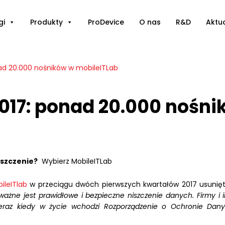
gi
Produkty
ProDevice
O nas
R&D
Aktu
nad 20.000 nośników w mobileITLab
2017: ponad 20.000 nośn
iszczenie?
Wybierz MobileITLab
leITlab
w przeciągu dwóch pierwszych kwartałów 2017 usunię
ażne jest prawidłowe i bezpieczne niszczenie danych. Firmy i i
a teraz kiedy w życie wchodzi Rozporządzenie o Ochronie D