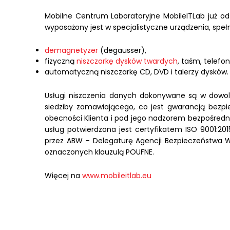
Mobilne Centrum Laboratoryjne MobileITLab już o
wyposażony jest w specjalistyczne urządzenia, spe
demagnetyzer
(degausser),
fizyczną
niszczarkę dysków twardych
, taśm, telef
automatyczną niszczarkę CD, DVD i talerzy dysków.
Usługi niszczenia danych dokonywane są w dowolnej
siedziby zamawiającego, co jest gwarancją bezp
obecności Klienta i pod jego nadzorem bezpośredn
usług potwierdzona jest certyfikatem ISO 9001:20
przez ABW – Delegaturę Agencji Bezpieczeństwa 
oznaczonych klauzulą POUFNE.
Więcej na
www.mobileitlab.eu