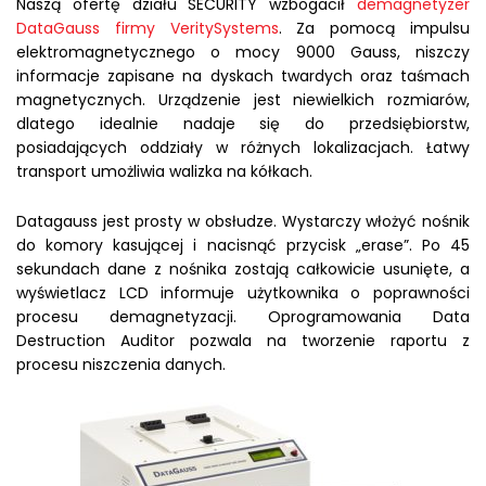
Naszą ofertę działu SECURITY wzbogacił
demagnetyzer
DataGauss firmy VeritySystems
. Za pomocą impulsu
elektromagnetycznego o mocy 9000 Gauss, niszczy
informacje zapisane na dyskach twardych oraz taśmach
magnetycznych. Urządzenie jest niewielkich rozmiarów,
dlatego idealnie nadaje się do przedsiębiorstw,
posiadających oddziały w różnych lokalizacjach. Łatwy
transport umożliwia walizka na kółkach.
Datagauss jest prosty w obsłudze. Wystarczy włożyć nośnik
do komory kasującej i nacisnąć przycisk „erase”. Po 45
sekundach dane z nośnika zostają całkowicie usunięte, a
wyświetlacz LCD informuje użytkownika o poprawności
procesu demagnetyzacji. Oprogramowania Data
Destruction Auditor pozwala na tworzenie raportu z
procesu niszczenia danych.