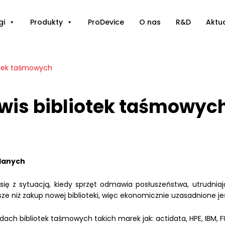
gi
Produkty
ProDevice
O nas
R&D
Aktu
otek taśmowych
wis bibliotek taśmowyc
danych
ię z sytuacją, kiedy sprzęt odmawia posłuszeństwa, utrudniaj
ze niż zakup nowej biblioteki, więc ekonomicznie uzasadnione jes
dach bibliotek taśmowych takich marek jak: actidata, HPE, IBM, F