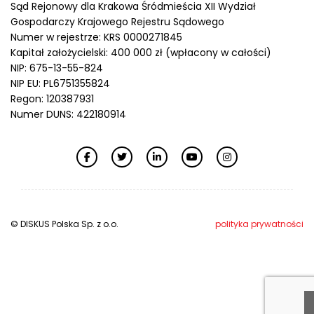
Sąd Rejonowy dla Krakowa Śródmieścia XII Wydział
Gospodarczy Krajowego Rejestru Sądowego
Numer w rejestrze: KRS 0000271845
Kapitał założycielski: 400 000 zł (wpłacony w całości)
NIP: 675-13-55-824
NIP EU: PL6751355824
Regon: 120387931
Numer DUNS: 422180914
© DISKUS Polska Sp. z o.o.
polityka prywatności