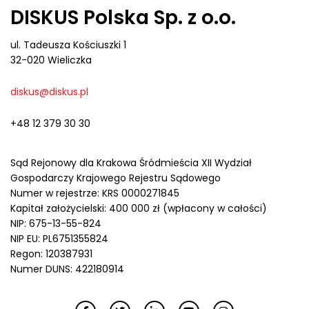
DISKUS Polska Sp. z o.o.
ul. Tadeusza Kościuszki 1
32-020 Wieliczka
diskus@diskus.pl
+48 12 379 30 30
Sąd Rejonowy dla Krakowa Śródmieścia XII Wydział
Gospodarczy Krajowego Rejestru Sądowego
Numer w rejestrze: KRS 0000271845
Kapitał założycielski: 400 000 zł (wpłacony w całości)
NIP: 675-13-55-824
NIP EU: PL6751355824
Regon: 120387931
Numer DUNS: 422180914