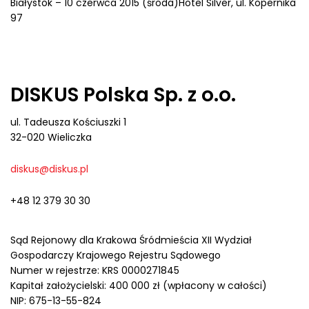
Białystok – 10 czerwca 2015 (środa)Hotel Silver, ul. Kopernika
97
DISKUS Polska Sp. z o.o.
ul. Tadeusza Kościuszki 1
32-020 Wieliczka
diskus@diskus.pl
+48 12 379 30 30
Sąd Rejonowy dla Krakowa Śródmieścia XII Wydział
Gospodarczy Krajowego Rejestru Sądowego
Numer w rejestrze: KRS 0000271845
Kapitał założycielski: 400 000 zł (wpłacony w całości)
NIP: 675-13-55-824