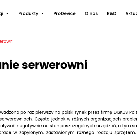
gi
Produkty
ProDevice
O nas
R&D
Aktu
werowni
anie serwerowni
adzona po raz pierwszy na polski rynek przez firmę DISKUS Po
go serwerowniach. Często jednak w różnych organizacjach prob
ziaływać negatywnie na stan poszczególnych urządzeń, a tym sa
ie prace w zapylonym, zastawionym różnego rodzaju sprzętem,