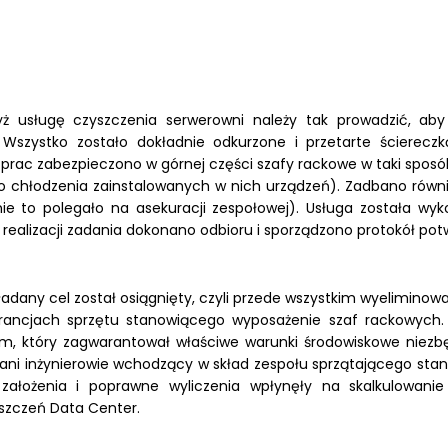
ż usługę czyszczenia serwerowni należy tak prowadzić, aby
. Wszystko zostało dokładnie odkurzone i przetarte ścierec
h prac zabezpieczono w górnej części szafy rackowe w taki spos
chłodzenia zainstalowanych w nich urządzeń). Zadbano równie
ie to polegało na asekuracji zespołowej). Usługa została w
iu realizacji zadania dokonano odbioru i sporządzono protokół pot
adany cel został osiągnięty, czyli przede wszystkim wyelimin
cjach sprzętu stanowiącego wyposażenie szaf rackowych. Z
nym, który zagwarantował właściwe warunki środowiskowe ni
ani inżynierowie wchodzący w skład zespołu sprzątającego stan
e założenia i poprawne wyliczenia wpłynęły na skalkulowani
szczeń Data Center.