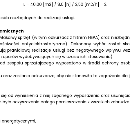
L = 40,00 [m2] / 8,0 [h] / 2,50 [m2/h] = 2
ób niezbędnych do realizacji usługi.
hemicznych
ć właściwy sprzęt (w tym odkurzacz z filtrem HEPA) oraz niezbęd
aściwości antyelektrostatyczne). Dokonany wybór został sko
ją prawidłową realizacje usługi bez negatywnego wpływu wsz
em oparów wydobywających się w czasie ich stosowania).
d zespołu sprzątającego wyposażono w środki ochrony osobist
raz zasilania odkurzacza, aby nie stanowiło to zagrożenia dla 
a się od wyniesienia z niej zbędnego wyposażenia oraz usunięci
 było oczyszczenie całego pomieszczenia z wszelkich zabrudzeń 
 i energetycznymi,