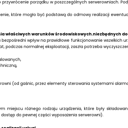
yło przywrócenie porządku w poszczególnych serwerowniach. Pod
lenie, które mogło być podstawą do odmowy realizacji ewentua
cenia właściwych warunków środowiskowych.niezbędnych 
ezpośredni wpływ na prawidłowe funkcjonowanie wszelkich urząd
, podczas normalnej eksploatacji, zaszła potrzeba wyczyszczen
talowanych,
chniczną,
wni (od gaśnic, przez elementy sterowania systemami alarmowym
m miejscu różnego rodzaju urządzenia, które były składowan
y dostęp do pewnej części wyposażenia serwerowni).