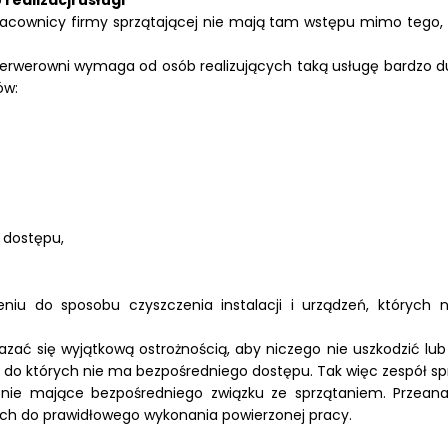
realizacji usługi
cownicy firmy sprzątającej nie mają tam wstępu mimo tego, że
rwerowni wymaga od osób realizujących taką usługę bardzo dużej
ów:
i dostępu,
niu do sposobu czyszczenia instalacji i urządzeń, których
zać się wyjątkową ostrożnością, aby niczego nie uszkodzić lub
o których nie ma bezpośredniego dostępu. Tak więc zespół sprzą
e nie mające bezpośredniego związku ze sprzątaniem. Przeana
ych do prawidłowego wykonania powierzonej pracy.