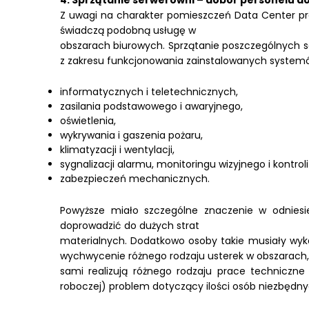
4. Sprzątanie serwerowni – dobór personelu do 
Z uwagi na charakter pomieszczeń Data Center pra
świadczą podobną usługę w
obszarach biurowych. Sprzątanie poszczególnych se
z zakresu funkcjonowania zainstalowanych system
informatycznych i teletechnicznych,
zasilania podstawowego i awaryjnego,
oświetlenia,
wykrywania i gaszenia pożaru,
klimatyzacji i wentylacji,
sygnalizacji alarmu, monitoringu wizyjnego i kontrol
zabezpieczeń mechanicznych.
Powyższe miało szczególne znaczenie w odniesie
doprowadzić do dużych strat
materialnych. Dodatkowo osoby takie musiały wyka
wychwycenie różnego rodzaju usterek w obszarach, d
sami realizują różnego rodzaju prace techniczn
roboczej) problem dotyczący ilości osób niezbędn