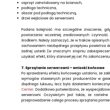
osprzęt zainstalowany na ścianach,
podłoga techniczna,
obszar pod podłogą techniczną,
drzwi wejściowe do serwerowni.
Podana kolejność ma szczególne znaczenie, gdy
powtarzania wcześniej zrealizowanych czynność
środkiem. Należy zaznaczyć, że w trakcie opisanyc
zachowaniem niezbędnego przepływu powietrza do 
żadnej usterki (w znacznym stopniu zabezpieczen
uzyskać efekt, który stanowił jej cel. Po zakończen
7. Sprzątanie serwerowni – wnioski końcowe
Po sprawdzeniu efektu końcowego ustalono, że zakł
wymogów stawianych przez producentów w gwaran
zbędnego luksusu, lecz była działaniem koniecz
Center
. Dodatkowo potwierdzono, że wyspecjalizow
serwerowni. Oczywistym jest także, że rzeteln
przeprowadzenie całego procesu sprzątania pomie