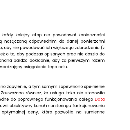
 każdy kolejny etap nie powodował konieczności
zką nasączoną odpowiednim do danej powierzchni
ób, aby nie powodować ich większego zabrudzenia (z
ż o to, aby podczas opisanych prac nie doszło do
ykonana bardzo dokładnie, aby za pierwszym razem
wierdzający osiągniecie tego celu.
owano zapylenie, a tym samym zapewniono spełnienie
auważono również, że usługa taka nie stanowiła
ezbędne do poprawnego funkcjonowania całego
Data
owili obiektywny kanał monitoringu funkcjonowania
e optymalnej ceny, która pozwoliła na sumienne