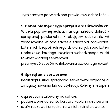
Tym samym potwierdzono prawidłowy dobór ilości os
5. Dobór niezbędnego sprzętu oraz środków c
W celu poprawnej realizacji usługi należało dobra
sprzątanej powierzchni – obojętny odczynnik, wł
zastosowane w tym zakresie założenia zagwarantu
kątem ich bezpośredniego działania, jak i pod kąt
Dodatkowo każdego inżyniera wchodzącego w skła
również w danej serwerowni
przemyśleć sposób rozlokowania używanego sprzętu o
6. Sprzątanie serwerowni
Realizacja usługi sprzątania serwerowni rozpoczęł
zmagazynowania lub do utylizacji. Kolejnym etapem
osprzęt zainstalowany na suficie,
podwieszone do sufitu koryta z kablami sieciowymi
szafy rackowe i urządzenia w nich zainstalowane,