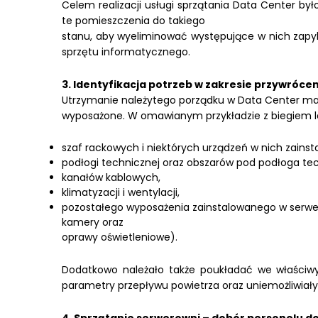
Celem realizacji usługi sprzątania Data Center b
te pomieszczenia do takiego
stanu, aby wyeliminować występujące w nich zapy
sprzętu informatycznego.
3. Identyfikacja potrzeb w zakresie przywró
Utrzymanie należytego porządku w Data Center ma b
wyposażone. W omawianym przykładzie z biegiem lat
szaf rackowych i niektórych urządzeń w nich zains
podłogi technicznej oraz obszarów pod podłoga te
kanałów kablowych,
klimatyzacji i wentylacji,
pozostałego wyposażenia zainstalowanego w serwero
kamery oraz
oprawy oświetleniowe).
Dodatkowo należało także poukładać we właściwy
parametry przepływu powietrza oraz uniemożliwiał