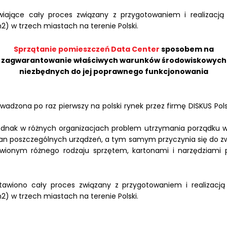
ające cały proces związany z przygotowaniem i realizacją t
2) w trzech miastach na terenie Polski.
Sprzątanie pomieszczeń Data Center
sposobem na
zagwarantowanie właściwych warunków środowiskowych
niezbędnych do jej poprawnego funkcjonowania
adzona po raz pierwszy na polski rynek przez firmę DISKUS Po
ednak w różnych organizacjach problem utrzymania porządku w 
n poszczególnych urządzeń, a tym samym przyczynia się do zwię
tawionym różnego rodzaju sprzętem, kartonami i narzędziami 
tawiono cały proces związany z przygotowaniem i realizacją t
2) w trzech miastach na terenie Polski.