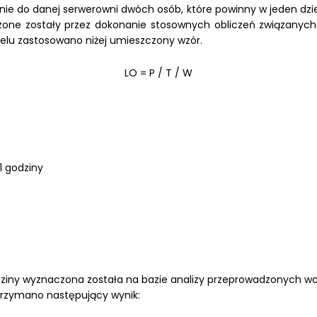
e do danej serwerowni dwóch osób, które powinny w jeden dzi
rdzone zostały przez dokonanie stosownych obliczeń związanyc
celu zastosowano niżej umieszczony wzór.
LO = P / T / W
1 godziny
iny wyznaczona została na bazie analizy przeprowadzonych wcz
trzymano następujący wynik: