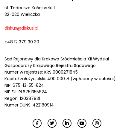
ul. Tadeusza Kościuszki 1
32-020 Wieliczka
diskus@diskus.pl
+48 12 379 30 30
Sąd Rejonowy dla Krakowa Śródmieścia XII Wydział
Gospodarczy Krajowego Rejestru Sądowego
Numer w rejestrze: KRS 0000271845
Kapitał założycielski: 400 000 zł (wpłacony w całości)
NIP: 675-13-55-824
NIP EU: PL6751355824
Regon: 120387931
Numer DUNS: 422180914