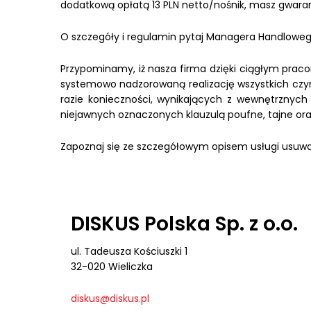
dodatkową opłatą 13 PLN netto/nośnik, masz gwaran
O szczegóły i regulamin pytaj Managera Handlowego
Przypominamy, iż nasza firma dzięki ciągłym praco
systemowo nadzorowaną realizację wszystkich czyn
razie konieczności, wynikających z wewnętrznych
niejawnych oznaczonych klauzulą poufne, tajne oraz
Zapoznaj się ze szczegółowym opisem usługi usuwan
DISKUS Polska Sp. z o.o.
ul. Tadeusza Kościuszki 1
32-020 Wieliczka
diskus@diskus.pl