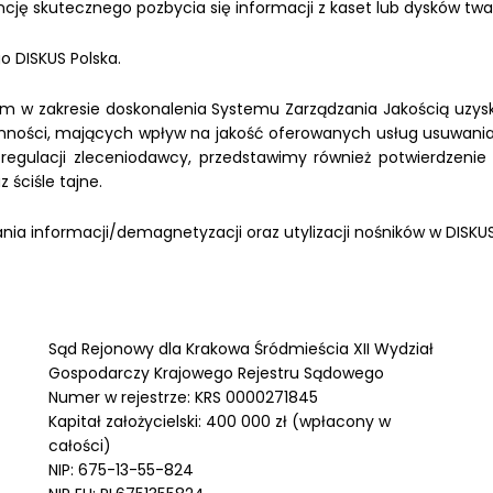
cję skutecznego pozbycia się informacji z kaset lub dysków twa
 DISKUS Polska.
m w zakresie doskonalenia Systemu Zarządzania Jakością uzyska
ności, mających wpływ na jakość oferowanych usług usuwania in
 regulacji zleceniodawcy, przedstawimy również potwierdzenie
 ściśle tajne.
ia informacji/demagnetyzacji oraz utylizacji nośników w DISKUS
Sąd Rejonowy dla Krakowa Śródmieścia XII Wydział
Gospodarczy Krajowego Rejestru Sądowego
Numer w rejestrze: KRS 0000271845
Kapitał założycielski: 400 000 zł (wpłacony w
całości)
NIP: 675-13-55-824