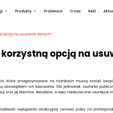
gi
Produkty
ProDevice
O nas
R&D
Aktu
ną opcją na usuwanie danych!
 korzystną opcją na us
ych, które zmagazynowane na nośnikach muszą zostać bezpiecz
 obowiązkiem ich kasowania. Dla jednostek zaufania publicz
 oraz jej klientów. Nieudane, a więc nieskuteczne usunięcie
ożliwość wykupienia atrakcyjnej cenowo polisy na profesjonal