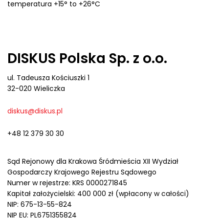
temperatura +15° to +26°C
DISKUS Polska Sp. z o.o.
ul. Tadeusza Kościuszki 1
32-020 Wieliczka
diskus@diskus.pl
+48 12 379 30 30
Sąd Rejonowy dla Krakowa Śródmieścia XII Wydział
Gospodarczy Krajowego Rejestru Sądowego
Numer w rejestrze: KRS 0000271845
Kapitał założycielski: 400 000 zł (wpłacony w całości)
NIP: 675-13-55-824
NIP EU: PL6751355824