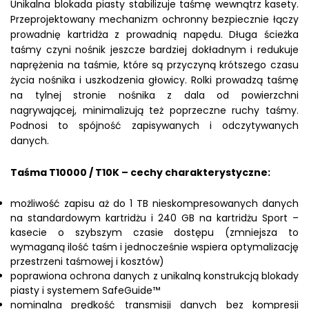
Unikalna blokada piasty stabilizuje taśmę wewnątrz kasety.
Przeprojektowany mechanizm ochronny bezpiecznie łączy
prowadnię kartridża z prowadnią napędu. Długa ścieżka
taśmy czyni nośnik jeszcze bardziej dokładnym i redukuje
naprężenia na taśmie, które są przyczyną krótszego czasu
życia nośnika i uszkodzenia głowicy. Rolki prowadzą taśmę
na tylnej stronie nośnika z dala od powierzchni
nagrywającej, minimalizują też poprzeczne ruchy taśmy.
Podnosi to spójność zapisywanych i odczytywanych
danych.
Taśma T10000 / T10K – cechy charakterystyczne:
możliwość zapisu aż do 1 TB nieskompresowanych danych
na standardowym kartridżu i 240 GB na kartridżu Sport –
kasecie o szybszym czasie dostępu (zmniejsza to
wymaganą ilość taśm i jednocześnie wspiera optymalizację
przestrzeni taśmowej i kosztów)
poprawiona ochrona danych z unikalną konstrukcją blokady
piasty i systemem SafeGuide™
nominalna prędkość transmisji danych bez kompresji