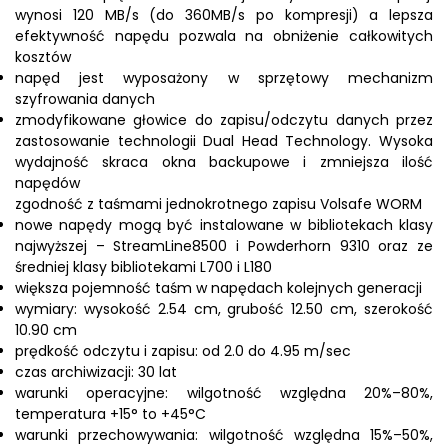
wynosi 120 MB/s (do 360MB/s po kompresji) a lepsza
efektywność napędu pozwala na obniżenie całkowitych
kosztów
napęd jest wyposażony w sprzętowy mechanizm
szyfrowania danych
zmodyfikowane głowice do zapisu/odczytu danych przez
zastosowanie technologii Dual Head Technology. Wysoka
wydajność skraca okna backupowe i zmniejsza ilość
napędów
zgodność z taśmami jednokrotnego zapisu Volsafe WORM
nowe napędy mogą być instalowane w bibliotekach klasy
najwyższej – StreamLine8500 i Powderhorn 9310 oraz ze
średniej klasy bibliotekami L700 i L180
większa pojemność taśm w napędach kolejnych generacji
wymiary: wysokość 2.54 cm, grubość 12.50 cm, szerokość
10.90 cm
prędkość odczytu i zapisu: od 2.0 do 4.95 m/sec
czas archiwizacji: 30 lat
warunki operacyjne: wilgotność względna 20%–80%,
temperatura +15° to +45°C
warunki przechowywania: wilgotność względna 15%–50%,