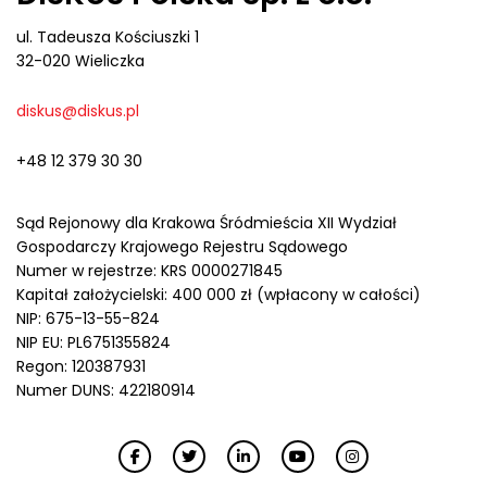
ul. Tadeusza Kościuszki 1
32-020 Wieliczka
diskus@diskus.pl
+48 12 379 30 30
Sąd Rejonowy dla Krakowa Śródmieścia XII Wydział
Gospodarczy Krajowego Rejestru Sądowego
Numer w rejestrze: KRS 0000271845
Kapitał założycielski: 400 000 zł (wpłacony w całości)
NIP: 675-13-55-824
NIP EU: PL6751355824
Regon: 120387931
Numer DUNS: 422180914