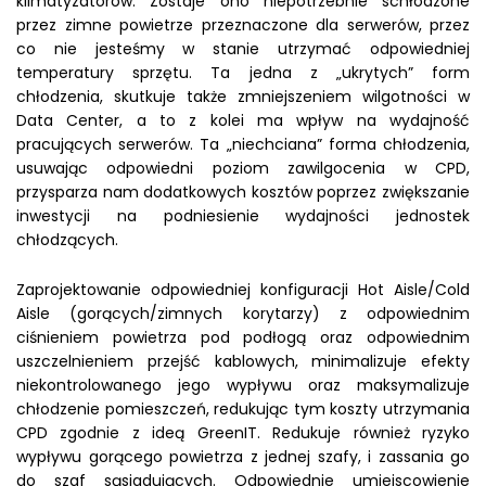
klimatyzatorów. Zostaje ono niepotrzebnie schłodzone
przez zimne powietrze przeznaczone dla serwerów, przez
co nie jesteśmy w stanie utrzymać odpowiedniej
temperatury sprzętu. Ta jedna z „ukrytych” form
chłodzenia, skutkuje także zmniejszeniem wilgotności w
Data Center, a to z kolei ma wpływ na wydajność
pracujących serwerów. Ta „niechciana” forma chłodzenia,
usuwając odpowiedni poziom zawilgocenia w CPD,
przysparza nam dodatkowych kosztów poprzez zwiększanie
inwestycji na podniesienie wydajności jednostek
chłodzących.
Zaprojektowanie odpowiedniej konfiguracji Hot Aisle/Cold
Aisle (gorących/zimnych korytarzy) z odpowiednim
ciśnieniem powietrza pod podłogą oraz odpowiednim
uszczelnieniem przejść kablowych, minimalizuje efekty
niekontrolowanego jego wypływu oraz maksymalizuje
chłodzenie pomieszczeń, redukując tym koszty utrzymania
CPD zgodnie z ideą GreenIT. Redukuje również ryzyko
wypływu gorącego powietrza z jednej szafy, i zassania go
do szaf sąsiadujących. Odpowiednie umiejscowienie