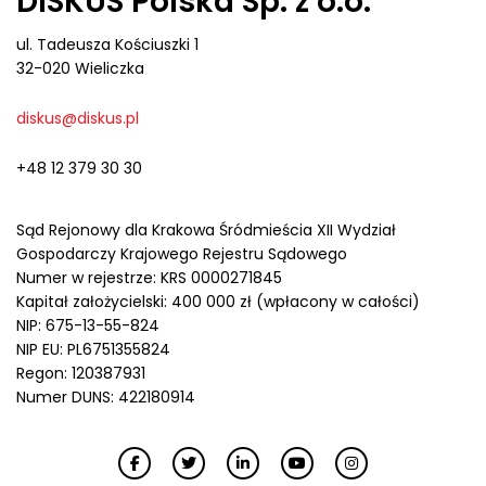
DISKUS Polska Sp. z o.o.
ul. Tadeusza Kościuszki 1
32-020 Wieliczka
diskus@diskus.pl
+48 12 379 30 30
Sąd Rejonowy dla Krakowa Śródmieścia XII Wydział
Gospodarczy Krajowego Rejestru Sądowego
Numer w rejestrze: KRS 0000271845
Kapitał założycielski: 400 000 zł (wpłacony w całości)
NIP: 675-13-55-824
NIP EU: PL6751355824
Regon: 120387931
Numer DUNS: 422180914