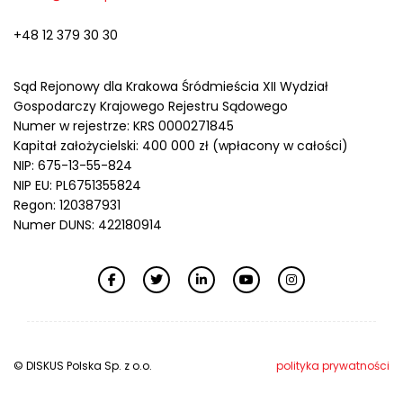
+48 12 379 30 30
Sąd Rejonowy dla Krakowa Śródmieścia XII Wydział
Gospodarczy Krajowego Rejestru Sądowego
Numer w rejestrze: KRS 0000271845
Kapitał założycielski: 400 000 zł (wpłacony w całości)
NIP: 675-13-55-824
NIP EU: PL6751355824
Regon: 120387931
Numer DUNS: 422180914
© DISKUS Polska Sp. z o.o.
polityka prywatności