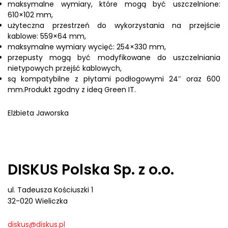
maksymalne wymiary, które mogą być uszczelnione:
610×102 mm,
użyteczna przestrzeń do wykorzystania na przejście
kablowe: 559×64 mm,
maksymalne wymiary wycięć: 254×330 mm,
przepusty mogą być modyfikowane do uszczelniania
nietypowych przejść kablowych,
są kompatybilne z płytami podłogowymi 24″ oraz 600
mm.Produkt zgodny z ideą Green IT.
Elżbieta Jaworska
DISKUS Polska Sp. z o.o.
ul. Tadeusza Kościuszki 1
32-020 Wieliczka
diskus@diskus.pl