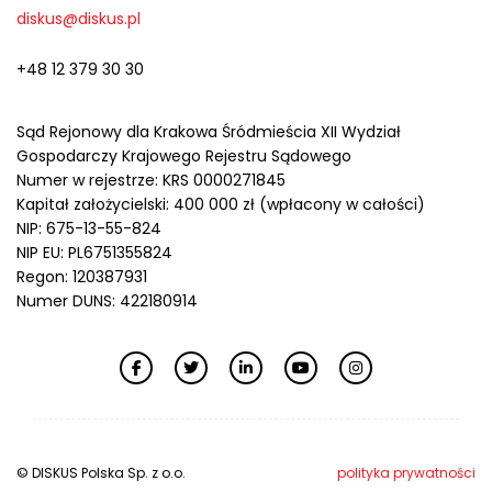
diskus@diskus.pl
+48 12 379 30 30
Sąd Rejonowy dla Krakowa Śródmieścia XII Wydział
Gospodarczy Krajowego Rejestru Sądowego
Numer w rejestrze: KRS 0000271845
Kapitał założycielski: 400 000 zł (wpłacony w całości)
NIP: 675-13-55-824
NIP EU: PL6751355824
Regon: 120387931
Numer DUNS: 422180914
© DISKUS Polska Sp. z o.o.
polityka prywatności