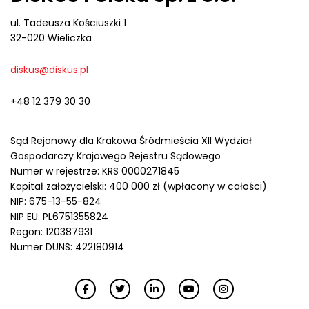
ul. Tadeusza Kościuszki 1
32-020 Wieliczka
diskus@diskus.pl
+48 12 379 30 30
Sąd Rejonowy dla Krakowa Śródmieścia XII Wydział
Gospodarczy Krajowego Rejestru Sądowego
Numer w rejestrze: KRS 0000271845
Kapitał założycielski: 400 000 zł (wpłacony w całości)
NIP: 675-13-55-824
NIP EU: PL6751355824
Regon: 120387931
Numer DUNS: 422180914