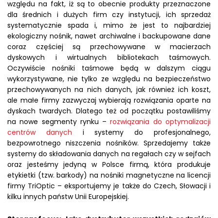
względu na fakt, iż są to obecnie produkty przeznaczone
dla średnich i dużych firm czy instytucji, ich sprzedaż
systematycznie spada i, mimo że jest to najbardziej
ekologiczny nośnik, nawet archiwalne i backupowane dane
coraz częściej są przechowywane w macierzach
dyskowych i wirtualnych bibliotekach taśmowych.
Oczywiście nośniki taśmowe będą w dalszym ciągu
wykorzystywane, nie tylko ze względu na bezpieczeństwo
przechowywanych na nich danych, jak również ich koszt,
ale małe firmy zazwyczaj wybierają rozwiązania oparte na
dyskach twardych. Dlatego też od początku postawiliśmy
na nowe segmenty rynku –
rozwiązania do optymalizacji
centrów danych
i systemy do profesjonalnego,
bezpowrotnego niszczenia nośników. Sprzedajemy także
systemy do składowania danych na regałach czy w sejfach
oraz jesteśmy jedyną w Polsce firmą, która produkuje
etykietki (tzw. barkody) na nośniki magnetyczne na licencji
firmy TriOptic – eksportujemy je także do Czech, Słowacji i
kilku innych państw Unii Europejskiej.