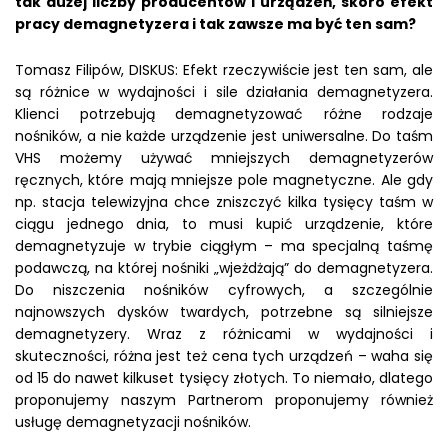
tak dużej liczby producentów i urządzeń, skoro efekt
pracy demagnetyzera i tak zawsze ma być ten sam?
Tomasz Filipów, DISKUS: Efekt rzeczywiście jest ten sam, ale
są różnice w wydajności i sile działania demagnetyzera.
Klienci potrzebują demagnetyzować różne rodzaje
nośników, a nie każde urządzenie jest uniwersalne. Do taśm
VHS możemy używać mniejszych demagnetyzerów
ręcznych, które mają mniejsze pole magnetyczne. Ale gdy
np. stacja telewizyjna chce zniszczyć kilka tysięcy taśm w
ciągu jednego dnia, to musi kupić urządzenie, które
demagnetyzuje w trybie ciągłym – ma specjalną taśmę
podawczą, na której nośniki „wjeżdżają” do demagnetyzera.
Do niszczenia nośników cyfrowych, a szczególnie
najnowszych dysków twardych, potrzebne są silniejsze
demagnetyzery. Wraz z różnicami w wydajności i
skuteczności, różna jest też cena tych urządzeń – waha się
od 15 do nawet kilkuset tysięcy złotych. To niemało, dlatego
proponujemy naszym Partnerom proponujemy również
usługę demagnetyzacji nośników.