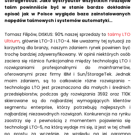
Storagefocus: Jako dystrybutor wszystkich rodzajów
taśm powinniście być w stanie bardzo dokładnie
opisać jak w Polsce wygląda baza zainstalowanych
napędów taśmowych i systemów automatyki…
Tomasz Filipów, DISKUS: 90% naszej sprzedaży to
taśmy LTO
Ultrium
, głównie LTO-3 i LTO-4. Nie uważamy tej sytuacji za
korzystną dla branży, naszym zdaniem rynek powinien być
trochę bardziej zdywersyfikowany. W opinii niektórych osób
zaciera się różnica funkcjonalna między technologią LTO i
rozwiązaniami profesjonalnymi do mainframe’ów,
oferowanymi przez firmy IBM i Sun/StorageTek. Jednak
moim zdaniem, są to całkowicie różne rozwiązania –
technologia LTO jest przeznaczona dla małych i średnich
przedsiębiorstw, podczas gdy rozwiązania 3592 oraz T10K
skierowane są do najbardziej wymagających klientów
segmentu enterprise, którzy potrzebują najlepszych i
najbardziej niezawodnych rozwiązań. Konkurencja na rynku
zaostrzy się z pewnością z momentem pojawienia się
technologii LTO-5, na którą wydaje mi się, iż jest w tej chwili
po prostu za wcześnie, ze względu na jej ogromną