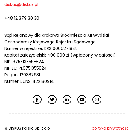
diskus@diskus.pl
+48 12 379 30 30
Sąd Rejonowy dla Krakowa Śródmieścia XII Wydział
Gospodarczy Krajowego Rejestru Sądowego
Numer w rejestrze: KRS 0000271845
Kapitał założycielski: 400 000 zł (wpłacony w całości)
NIP: 675-13-55-824
NIP EU: PL6751355824
Regon: 120387931
Numer DUNS: 422180914
© DISKUS Polska Sp. z o.o.
polityka prywatności