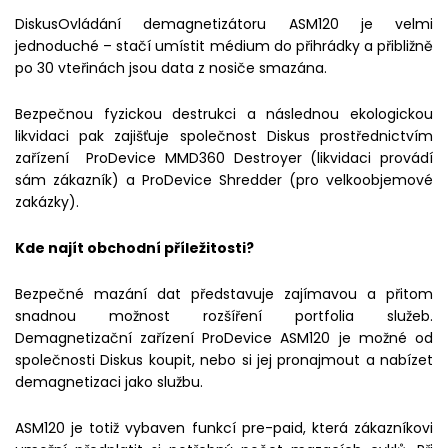
DiskusOvládání demagnetizátoru ASM120 je velmi
jednoduché – stačí umístit médium do přihrádky a přibližně
po 30 vteřinách jsou data z nosiče smazána.
Bezpečnou fyzickou destrukci a následnou ekologickou
likvidaci pak zajišťuje společnost Diskus prostřednictvím
zařízení ProDevice MMD360 Destroyer (likvidaci provádí
sám zákazník) a ProDevice Shredder (pro velkoobjemové
zakázky).
Kde najít obchodní příležitosti?
Bezpečné mazání dat představuje zajímavou a přitom
snadnou možnost rozšíření portfolia služeb.
Demagnetizační zařízení ProDevice ASM120 je možné od
společnosti Diskus koupit, nebo si jej pronajmout a nabízet
demagnetizaci jako službu.
ASM120 je totiž vybaven funkcí pre-paid, která zákazníkovi