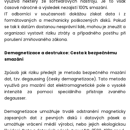
využívá některý ze softwarových nástrojů. Je to však
časově náročné a výsledek nezajistí 100% smazání.
IT odborníci v současnosti dokážou získat data i z
formátovaných a mechanicky poškozených disků. Pokud
se tak k datům dostanou nesprávní lidé, mohou je zneužít a
organizaci vystavit riziku ztráty a případného postihu při
porušení zmiňovaného zákona.
Demagnetizace a destrukce: Cesta k bezpečnému
smazání
Způsob jak riziku předejít je metoda bezpečného mazání
dat, tzv. degaussing (česky demagnetizace). Tato metoda
využívá pro mazání dat elektromagnetické pole o vysoké
intenzitě za pomoci speciálního přístroje zvaného
degausser.
Demagnetizace umožňuje trvalé odstranění magneticky
zapsaných dat z pevných disků i datových pásek a
umožňuje vrácení médií výrobci, nebo jejich ekologickou