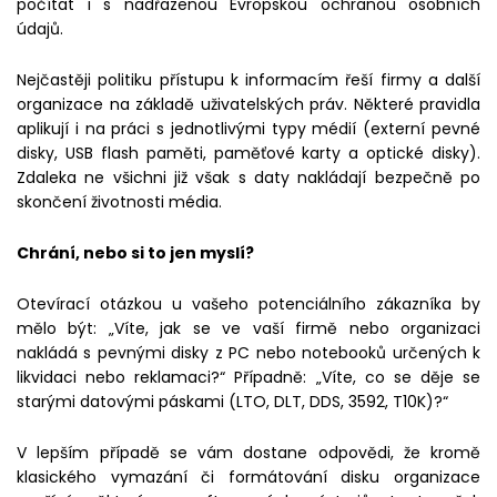
počítat i s nadřazenou Evropskou ochranou osobních
údajů.
Nejčastěji politiku přístupu k informacím řeší firmy a další
organizace na základě uživatelských práv. Některé pravidla
aplikují i na práci s jednotlivými typy médií (externí pevné
disky, USB flash paměti, paměťové karty a optické disky).
Zdaleka ne všichni již však s daty nakládají bezpečně po
skončení životnosti média.
Chrání, nebo si to jen myslí?
Otevírací otázkou u vašeho potenciálního zákazníka by
mělo být: „Víte, jak se ve vaší firmě nebo organizaci
nakládá s pevnými disky z PC nebo notebooků určených k
likvidaci nebo reklamaci?“ Případně: „Víte, co se děje se
starými datovými páskami (LTO, DLT, DDS, 3592, T10K)?“
V lepším případě se vám dostane odpovědi, že kromě
klasického vymazání či formátování disku organizace