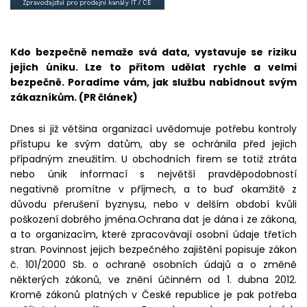
Kdo bezpečně nemaže svá data, vystavuje se riziku
jejich úniku. Lze to přitom udělat rychle a velmi
bezpečně. Poradíme vám, jak službu nabídnout svým
zákazníkům. (PR článek)
Dnes si již většina organizací uvědomuje potřebu kontroly
přístupu ke svým datům, aby se ochránila před jejich
případným zneužitím. U obchodních firem se totiž ztráta
nebo únik informací s největší pravděpodobností
negativně promítne v příjmech, a to buď okamžitě z
důvodu přerušení byznysu, nebo v delším období kvůli
poškození dobrého jména.Ochrana dat je dána i ze zákona,
a to organizacím, které zpracovávají osobní údaje třetích
stran. Povinnost jejich bezpečného zajištění popisuje zákon
č. 101/2000 Sb. o ochraně osobních údajů a o změně
některých zákonů, ve znění účinném od 1. dubna 2012.
Kromě zákonů platných v České republice je pak potřeba