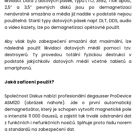
likvidaci. Data z datových pásek, typu LTO, 3592, T10K apod.,
2,5” a 3,5” pevných disků jsou po demagnetizaci
nenávratně smazána a média již nadále v podstatě nejsou
použitelná. Starší typy datových pásek např. DLT, DDS, audio
a video kazety, lze po demagnetizaci opětovně použít.
Aby však bylo zabezpečení smazání dat maximální, lze
následně použít likvidaci datových médií pomocí tzv.
destroyerů. Ty provedou totální fyzickou destrukci v
podstatě jakýchkoliv datových médií včetně tabletů a
smartphonů.
Jaká zařízení použít?
Společnost Diskus nabízí profesionální degausser ProDevice
ASM120 (obrázek nahoře). Jde o první automatický
demagnetizátor, který je schopen vytvořit magnetické pole
o intenzitě 11 000 Gaussů, a zajistit tak trvalé odstranění dat
z funkčních i nefunkčních nosičů. Splňuje proto řadu norem
a standardů na zabezpečení dat.