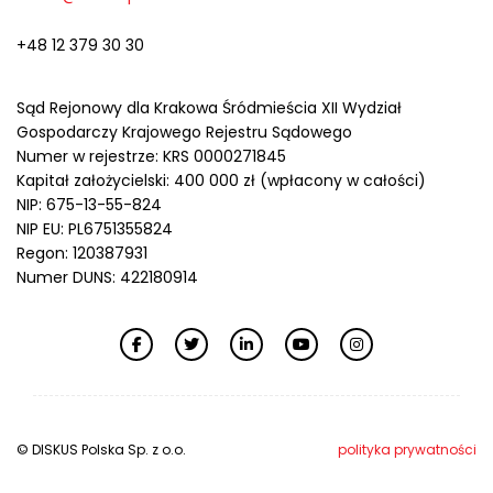
+48 12 379 30 30
Sąd Rejonowy dla Krakowa Śródmieścia XII Wydział
Gospodarczy Krajowego Rejestru Sądowego
Numer w rejestrze: KRS 0000271845
Kapitał założycielski: 400 000 zł (wpłacony w całości)
NIP: 675-13-55-824
NIP EU: PL6751355824
Regon: 120387931
Numer DUNS: 422180914
© DISKUS Polska Sp. z o.o.
polityka prywatności