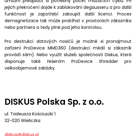
umožní předplatit si potřebný počet mazacích cyklů. Při
jejich překročení dojde k zablokování degausseru a pro další
funkčnost je zapotřebí zakoupit další licenci. Proces
demagnetizace tak může probíhat v prostorách zákazníka
nebo partnera a tedy plně pod jeho kontrolou.
Pro destrukci datových nosičů je možné si pronajmout
zařízení ProDevice MMD360 (destrukci médií si zákazník
provádí sám). Nebo využít služeb společnosti Diskus, která
disponuje také řešením ProDevice Shredder pro
velkoobjemové zakázky.
DISKUS Polska Sp. z o.o.
ul. Tadeusza Kościuszki 1
32-020 Wieliczka
diskus@diskus.pl