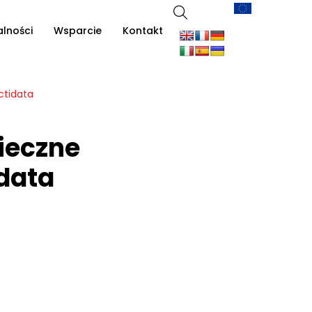
alności
Wsparcie
Kontakt
ctidata
ieczne
data