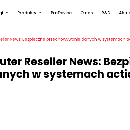
gi
Produkty
ProDevice
O nas
R&D
Aktu
ler News: Bezpieczne przechowywanie danych w systemach a
r Reseller News: Bezp
nych w systemach acti