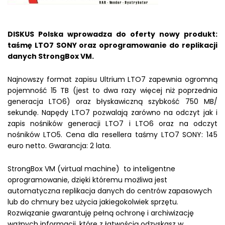
DISKUS Polska wprowadza do oferty nowy produkt:
taśmę LTO7 SONY oraz oprogramowanie do replikacji
danych StrongBox VM.
Najnowszy format zapisu Ultrium LTO7 zapewnia ogromną
pojemność 15 TB (jest to dwa razy więcej niż poprzednia
generacja LTO6) oraz błyskawiczną szybkość 750 MB/
sekundę. Napędy LTO7 pozwalają zarówno na odczyt jak i
zapis nośników generacji LTO7 i LTO6 oraz na odczyt
nośników LTO5. Cena dla resellera taśmy LTO7 SONY: 145
euro netto. Gwarancja: 2 lata.
StrongBox VM (virtual machine) to inteligentne
oprogramowanie, dzięki któremu możliwa jest
automatyczna replikacja danych do centrów zapasowych
lub do chmury bez użycia jakiegokolwiek sprzętu.
Rozwiązanie gwarantuję pełną ochronę i archiwizację
ważnych informacji, które z łatwością odzyskasz w