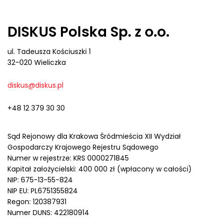
DISKUS Polska Sp. z o.o.
ul. Tadeusza Kościuszki 1
32-020 Wieliczka
diskus@diskus.pl
+48 12 379 30 30
Sąd Rejonowy dla Krakowa Śródmieścia XII Wydział
Gospodarczy Krajowego Rejestru Sądowego
Numer w rejestrze: KRS 0000271845
Kapitał założycielski: 400 000 zł (wpłacony w całości)
NIP: 675-13-55-824
NIP EU: PL6751355824
Regon: 120387931
Numer DUNS: 422180914