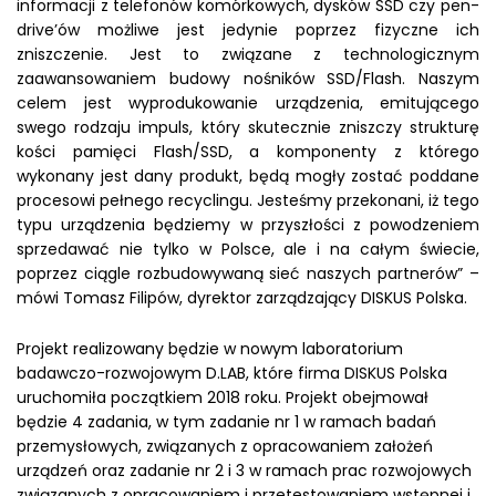
informacji z telefonów komórkowych, dysków SSD czy pen-
drive’ów możliwe jest jedynie poprzez fizyczne ich
zniszczenie. Jest to związane z technologicznym
zaawansowaniem budowy nośników SSD/Flash. Naszym
celem jest wyprodukowanie urządzenia, emitującego
swego rodzaju impuls, który skutecznie zniszczy strukturę
kości pamięci Flash/SSD, a komponenty z którego
wykonany jest dany produkt, będą mogły zostać poddane
procesowi pełnego recyclingu. Jesteśmy przekonani, iż tego
typu urządzenia będziemy w przyszłości z powodzeniem
sprzedawać nie tylko w Polsce, ale i na całym świecie,
poprzez ciągle rozbudowywaną sieć naszych partnerów” –
mówi Tomasz Filipów, dyrektor zarządzający DISKUS Polska.
Projekt realizowany będzie w nowym laboratorium
badawczo-rozwojowym D.LAB, które firma DISKUS Polska
uruchomiła początkiem 2018 roku. Projekt obejmował
będzie 4 zadania, w tym zadanie nr 1 w ramach badań
przemysłowych, związanych z opracowaniem założeń
urządzeń oraz zadanie nr 2 i 3 w ramach prac rozwojowych
związanych z opracowaniem i przetestowaniem wstępnej i