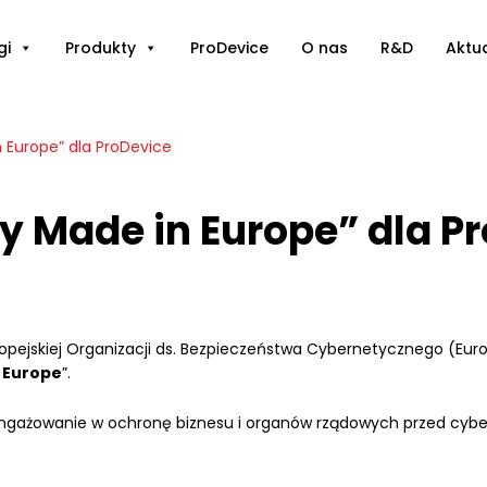
gi
Produkty
ProDevice
O nas
R&D
Aktu
 Europe” dla ProDevice
y Made in Europe” dla P
opejskiej Organizacji ds. Bezpieczeństwa Cybernetycznego (Eur
 Europe
”.
zaangażowanie w ochronę biznesu i organów rządowych przed cy