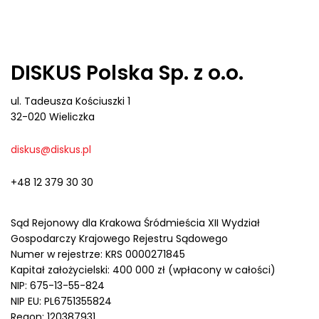
DISKUS Polska Sp. z o.o.
ul. Tadeusza Kościuszki 1
32-020 Wieliczka
diskus@diskus.pl
+48 12 379 30 30
Sąd Rejonowy dla Krakowa Śródmieścia XII Wydział
Gospodarczy Krajowego Rejestru Sądowego
Numer w rejestrze: KRS 0000271845
Kapitał założycielski: 400 000 zł (wpłacony w całości)
NIP: 675-13-55-824
NIP EU: PL6751355824
Regon: 120387931