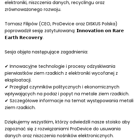
elektroniki, niszczenia danych, recyclingu oraz
zrównoważonego rozwoju.
Tomasz Filipów (CEO, ProDevice oraz DISKUS Polska)
poprowadził sesję zatytułowaną: 𝗜𝗻𝗻𝗼𝘃𝗮𝘁𝗶𝗼𝗻 𝗼𝗻 𝗥𝗮𝗿𝗲
𝗘𝗮𝗿𝘁𝗵 𝗥𝗲𝗰𝗼𝘃𝗲𝗿𝘆.
Sesja objęła następujące zagadnienia:
✔ Innowacyjne technologie i procesy odzyskiwania
pierwiastków ziem rzadkich z elektroniki wycofanej z
eksploatacji.
✔ Przegląd czynników politycznych i ekonomicznych
wpływających na podaż i popyt na metale ziem rzadkich.
✔ Szczegółowe informacje na temat występowania metali
ziem rzadkich.
Dziękujemy wszystkim, którzy odwiedzili nasze stoisko aby
zapoznać się z rozwiązaniami ProDevice do usuwania
danych oraz niszczenia nośników elektronicznych.