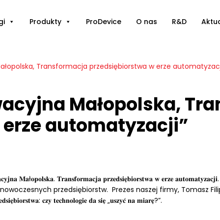
gi
Produkty
ProDevice
O nas
R&D
Aktu
ałopolska, Transformacja przedsiębiorstwa w erze automatyzacj
wacyjna Małopolska, Tr
 erze automatyzacji”
ł𝐨𝐩𝐨𝐥𝐬𝐤𝐚. 𝐓𝐫𝐚𝐧𝐬𝐟𝐨𝐫𝐦𝐚𝐜𝐣𝐚 𝐩𝐫𝐳𝐞𝐝𝐬𝐢𝐞̨𝐛𝐢𝐨𝐫𝐬𝐭𝐰𝐚 𝐰 𝐞𝐫𝐳𝐞 𝐚
nowoczesnych przedsiębiorstw. Prezes naszej firmy, Tomasz Fil
𝐢𝐞̨𝐛𝐢𝐨𝐫𝐬𝐭𝐰𝐚: 𝐜𝐳𝐲 𝐭𝐞𝐜𝐡𝐧𝐨𝐥𝐨𝐠𝐢𝐞 𝐝𝐚 𝐬𝐢𝐞̨ „𝐮𝐬𝐳𝐲𝐜́ 𝐧𝐚 𝐦𝐢𝐚𝐫𝐞̨?”.