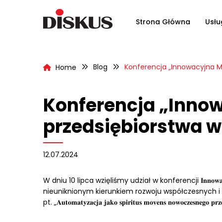
Strona Główna
Usłu
Blog
Konferencja „Innowacyjna M
Home
Konferencja „Inno
przedsiębiorstwa w
12.07.2024
W dniu 10 lipca wzięliśmy udział w konferencji 𝐈𝐧𝐧𝐨𝐰𝐚𝐜𝐲𝐣𝐧𝐚 𝐌𝐚
nieuniknionym kierunkiem rozwoju współczesnych i 
pt. „𝐀𝐮𝐭𝐨𝐦𝐚𝐭𝐲𝐳𝐚𝐜𝐣𝐚 𝐣𝐚𝐤𝐨 𝐬𝐩𝐢𝐫𝐢𝐭𝐮𝐬 𝐦𝐨𝐯𝐞𝐧𝐬 𝐧𝐨𝐰𝐨𝐜𝐳𝐞𝐬𝐧𝐞𝐠𝐨 𝐩𝐫𝐳𝐞𝐝