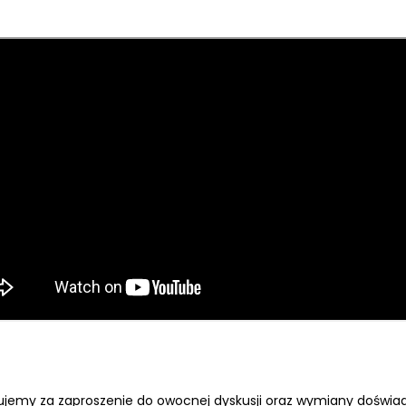
ujemy za zaproszenie do owocnej dyskusji oraz wymiany doświa