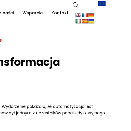
alności
Wsparcie
Kontakt
i”
ansformacja
𝐭𝐨𝐦𝐚𝐭𝐲𝐳𝐚𝐜𝐣𝐢. Wydarzenie pokazało, że automatyzacja jest
ipów był jednym z uczestników panelu dyskusyjnego