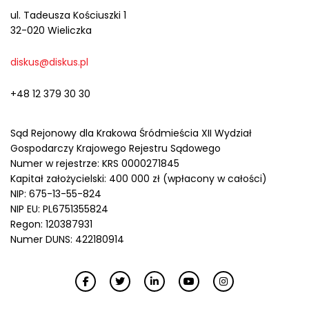
ul. Tadeusza Kościuszki 1
32-020 Wieliczka
diskus@diskus.pl
+48 12 379 30 30
Sąd Rejonowy dla Krakowa Śródmieścia XII Wydział
Gospodarczy Krajowego Rejestru Sądowego
Numer w rejestrze: KRS 0000271845
Kapitał założycielski: 400 000 zł (wpłacony w całości)
NIP: 675-13-55-824
NIP EU: PL6751355824
Regon: 120387931
Numer DUNS: 422180914