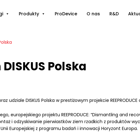
gi
Produkty
ProDevice
O nas
R&D
Aktu
Polska
 DISKUS Polska
oraz udziale DISKUS Polska w prestiżowym projekcie REEPRODUCE 
go, europejskiego projektu REEPRODUCE: “Dismantling and recov
ntaż i odzyskiwanie pierwiastków ziem rzadkich z produktów wy
Unii Europejskiej z programu badań i innowacji Horyzont Europa.