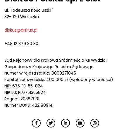
ul. Tadeusza Kościuszki 1
32-020 Wieliczka
diskus@diskus.pl
+48 12 379 30 30
Sąd Rejonowy dla Krakowa Śródmieścia XII Wydział
Gospodarczy Krajowego Rejestru Sądowego
Numer w rejestrze: KRS 0000271845
Kapitał założycielski: 400 000 zł (wpłacony w całości)
NIP: 675-13-55-824
NIP EU: PL6751355824
Regon: 120387931
Numer DUNS: 422180914