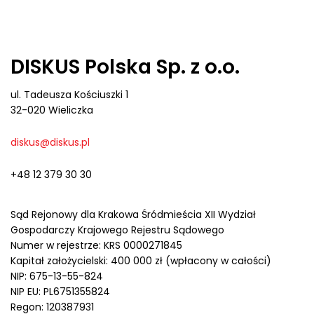
DISKUS Polska Sp. z o.o.
ul. Tadeusza Kościuszki 1
32-020 Wieliczka
diskus@diskus.pl
+48 12 379 30 30
Sąd Rejonowy dla Krakowa Śródmieścia XII Wydział
Gospodarczy Krajowego Rejestru Sądowego
Numer w rejestrze: KRS 0000271845
Kapitał założycielski: 400 000 zł (wpłacony w całości)
NIP: 675-13-55-824
NIP EU: PL6751355824
Regon: 120387931