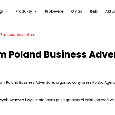
gi
Produkty
ProDevice
O nas
R&D
Aktu
Business Adventure
 Poland Business Adve
 Poland Business Adventure, organizowany przez Polską Agencję
ychowanym i wykształconym poza granicami Polski poznać współ