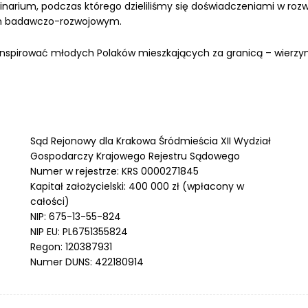
arium, podczas którego dzieliliśmy się doświadczeniami w rozw
um badawczo-rozwojowym.
i inspirować młodych Polaków mieszkających za granicą – wierzy
Sąd Rejonowy dla Krakowa Śródmieścia XII Wydział
Gospodarczy Krajowego Rejestru Sądowego
Numer w rejestrze: KRS 0000271845
Kapitał założycielski: 400 000 zł (wpłacony w
całości)
NIP: 675-13-55-824
NIP EU: PL6751355824
Regon: 120387931
Numer DUNS: 422180914