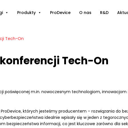
gi
Produkty
ProDevice
O nas
R&D
Aktu
ncji Tech-On
 konferencji Tech-On
ncji poświęconej m.in. nowoczesnym technologiom, innowacjom
roDevice, których jesteśmy producentem – rozwiązania do bezpi
yberbezpieczeństwa idealnie wpisały się w jeden z tegorocznyc
m bezpieczeństwa informacji, co jest kluczowe zarówno dla sekto