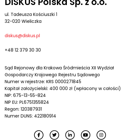
DISKUS Polska Sp. z o.o.
ul. Tadeusza Kościuszki 1
32-020 Wieliczka
diskus@diskus.pl
+48 12 379 30 30
Sąd Rejonowy dla Krakowa Śródmieścia XII Wydział
Gospodarczy Krajowego Rejestru Sądowego
Numer w rejestrze: KRS 0000271845
Kapitał założycielski: 400 000 zł (wpłacony w całości)
NIP: 675-13-55-824
NIP EU: PL6751355824
Regon: 120387931
Numer DUNS: 422180914