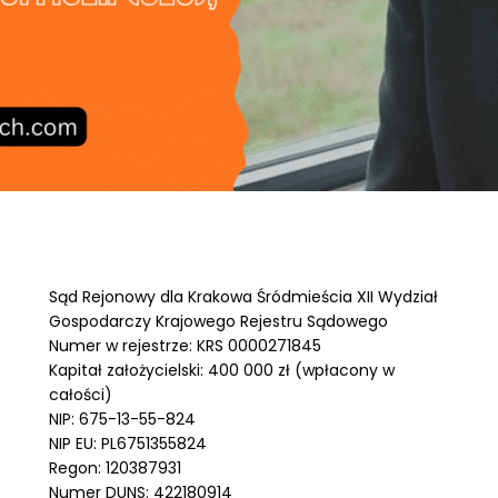
Sąd Rejonowy dla Krakowa Śródmieścia XII Wydział
Gospodarczy Krajowego Rejestru Sądowego
Numer w rejestrze: KRS 0000271845
Kapitał założycielski: 400 000 zł (wpłacony w
całości)
NIP: 675-13-55-824
NIP EU: PL6751355824
Regon: 120387931
Numer DUNS: 422180914