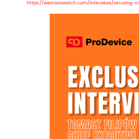
https://westasiawatch.com/interviews/securing-cr