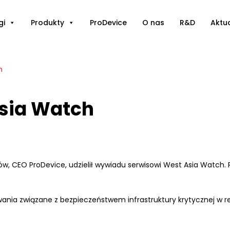
gi
Produkty
ProDevice
O nas
R&D
Aktu
h
sia Watch
, CEO ProDevice, udzielił wywiadu serwisowi West Asia Watch. 
nia związane z bezpieczeństwem infrastruktury krytycznej w re