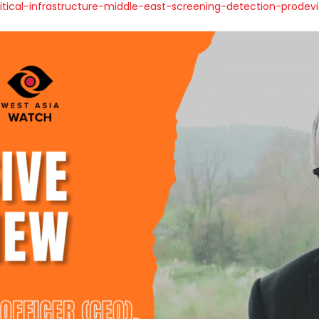
itical-infrastructure-middle-east-screening-detection-prodev