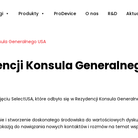
gi
Produkty
ProDevice
O nas
R&D
Aktu
sula Generalnego USA
encji Konsula Generalne
ęciu SelectUSA, które odbyło się w Rezydencji Konsula General
ie i stworzenie doskonałego środowiska do wartościowych dysku
kazją do nawiązania nowych kontaktów i rozmów na temat współ