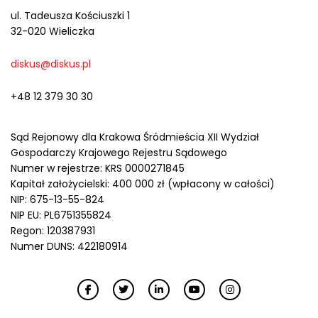
ul. Tadeusza Kościuszki 1
32-020 Wieliczka
diskus@diskus.pl
+48 12 379 30 30
Sąd Rejonowy dla Krakowa Śródmieścia XII Wydział
Gospodarczy Krajowego Rejestru Sądowego
Numer w rejestrze: KRS 0000271845
Kapitał założycielski: 400 000 zł (wpłacony w całości)
NIP: 675-13-55-824
NIP EU: PL6751355824
Regon: 120387931
Numer DUNS: 422180914