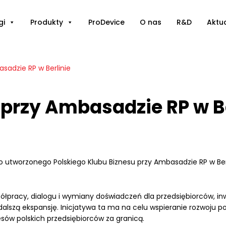
gi
Produkty
ProDevice
O nas
R&D
Aktu
asadzie RP w Berlinie
 przy Ambasadzie RP w B
utworzonego Polskiego Klubu Biznesu przy Ambasadzie RP w Berl
spółpracy, dialogu i wymiany doświadczeń dla przedsiębiorców, i
dalszą ekspansję. Inicjatywa ta ma na celu wspieranie rozwoju 
sów polskich przedsiębiorców za granicą.