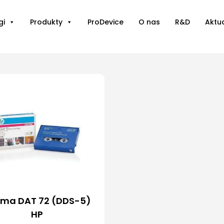
gi
Produkty
ProDevice
O nas
R&D
Aktu
ma DAT 72 (DDS-5)
HP