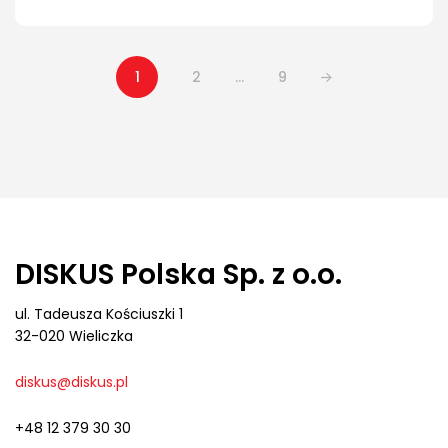
1
2
…
9
DISKUS Polska Sp. z o.o.
ul. Tadeusza Kościuszki 1
32-020 Wieliczka
diskus@diskus.pl
+48 12 379 30 30